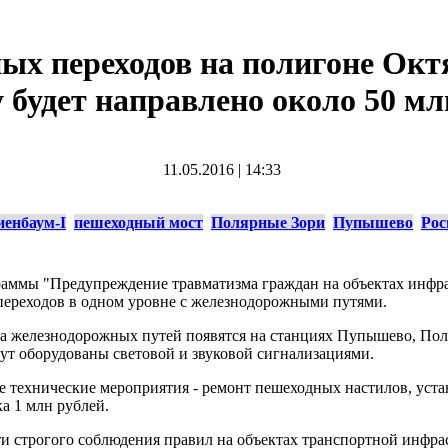
ых переходов на полигоне Окт
у будет направлено около 50 мл
11.05.2016
|
14:33
енбаум-I
пешеходный мост
Полярные Зори
Пупышево
Рос
раммы "Предупреждение травматизма граждан на объектах инф
переходов в одном уровне с железнодорожными путями.
да железнодорожных путей появятся на станциях Пупышево, Пол
ут оборудованы световой и звуковой сигнализациями.
 технические мероприятия - ремонт пешеходных настилов, устан
а 1 млн рублей.
и строгого соблюдения правил на объектах транспортной инфраст