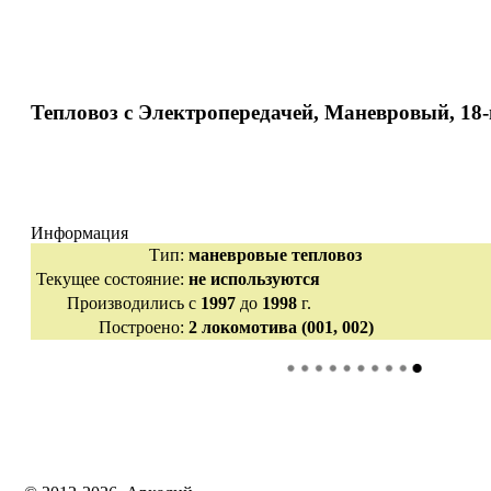
Тепловоз с Электропередачей, Маневровый, 18
Информация
Тип:
маневровые тепловоз
Текущее состояние:
не используются
Производились
с
1997
до
1998
г.
Построено:
2 локомотива (001, 002)