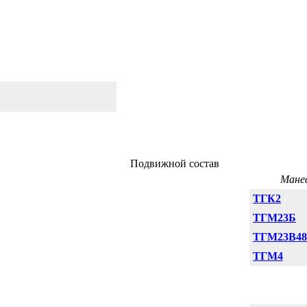
Подвижной состав
Мане
ТГК2
ТГМ23Б
ТГМ23В48
ТГМ4